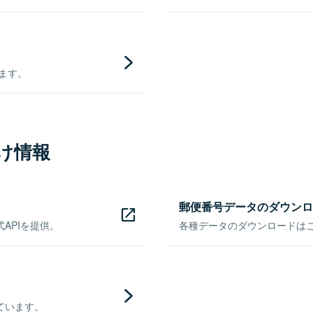
きます。
け情報
郵便番号データのダウンロ
APIを提供。
各種データのダウンロードはこち
ています。