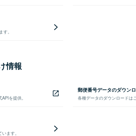
きます。
け情報
郵便番号データのダウンロ
APIを提供。
各種データのダウンロードはこち
ています。