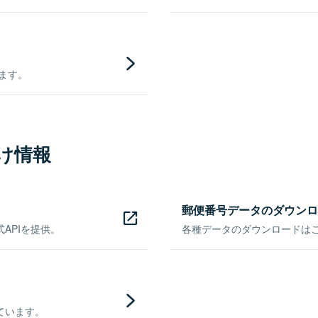
きます。
け情報
郵便番号データのダウンロ
APIを提供。
各種データのダウンロードはこち
ています。