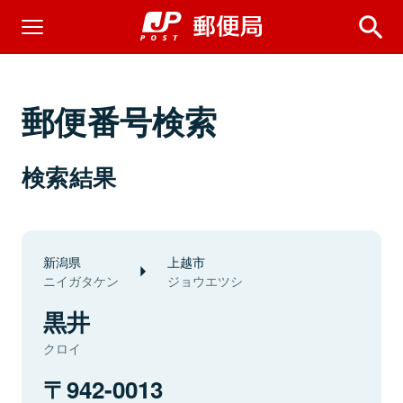
郵便番号検索
検索結果
新潟県
上越市
ニイガタケン
ジョウエツシ
黒井
クロイ
942-0013