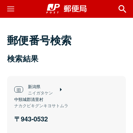
郵便番号検索
検索結果
新潟県
ニイガタケン
中頸城郡清里村
ナカクビキグンキヨサトムラ
943-0532