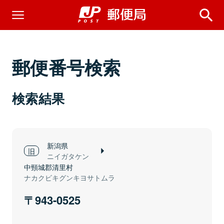
郵便番号検索
検索結果
新潟県
ニイガタケン
中頸城郡清里村
ナカクビキグンキヨサトムラ
943-0525