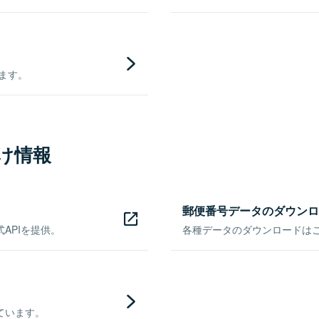
きます。
け情報
郵便番号データのダウンロ
APIを提供。
各種データのダウンロードはこち
ています。