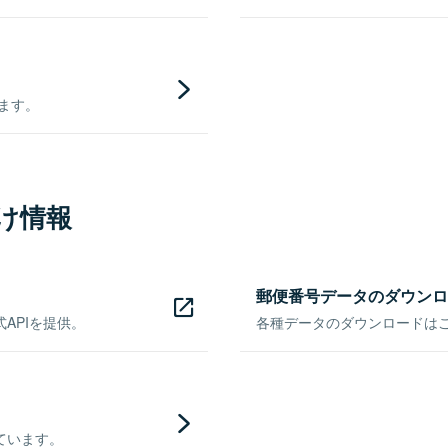
きます。
け情報
郵便番号データのダウンロ
APIを提供。
各種データのダウンロードはこち
ています。