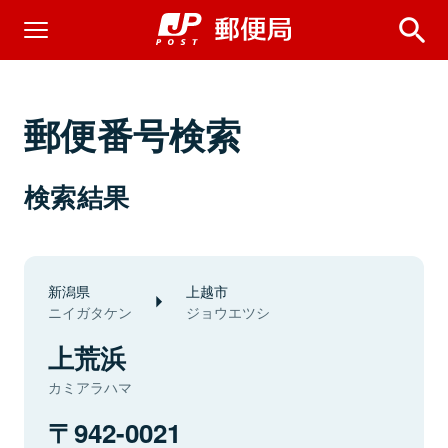
郵便番号検索
検索結果
新潟県
上越市
ニイガタケン
ジョウエツシ
上荒浜
カミアラハマ
942-0021