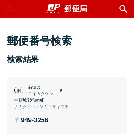
郵便番号検索
検索結果
新潟県
ニイガタケン
中頸城郡柿崎町
ナカクビキグンカキザキマチ
949-3256