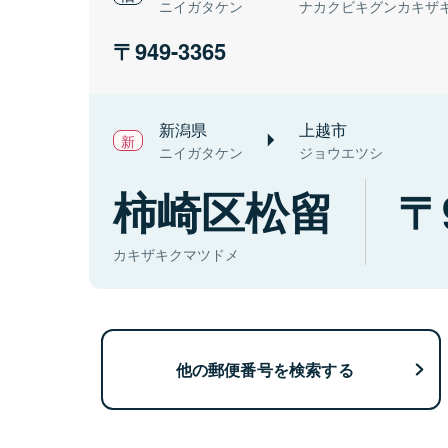
ニイガタケン
ナカクビキグンカキザ
949-3365
新潟県
上越市
ニイガタケン
ジョウエツシ
柿崎区松留
カキザキクマツドメ
他の郵便番号を検索する