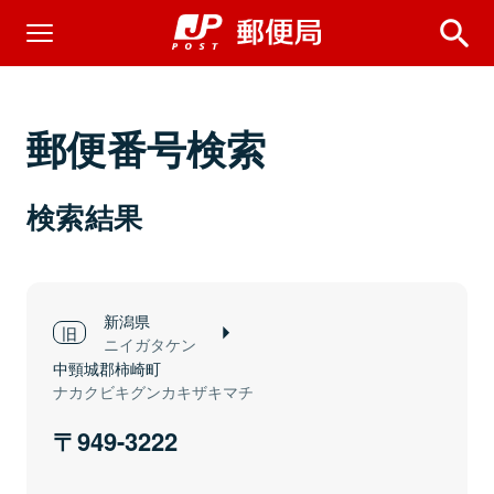
郵便番号検索
検索結果
新潟県
ニイガタケン
中頸城郡柿崎町
ナカクビキグンカキザキマチ
949-3222