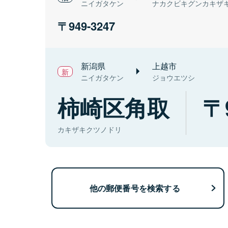
ニイガタケン
ナカクビキグンカキザ
949-3247
新潟県
上越市
ニイガタケン
ジョウエツシ
柿崎区角取
カキザキクツノドリ
他の郵便番号を検索する