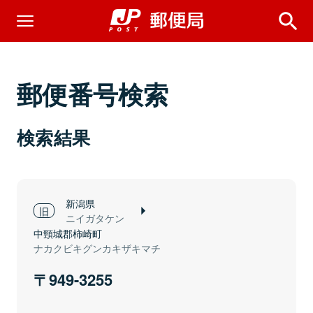
郵便番号検索
検索結果
新潟県
ニイガタケン
中頸城郡柿崎町
ナカクビキグンカキザキマチ
949-3255