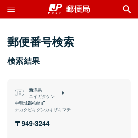
郵便番号検索
検索結果
新潟県
ニイガタケン
中頸城郡柿崎町
ナカクビキグンカキザキマチ
949-3244