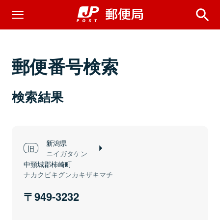
郵便番号検索
検索結果
新潟県
ニイガタケン
中頸城郡柿崎町
ナカクビキグンカキザキマチ
949-3232