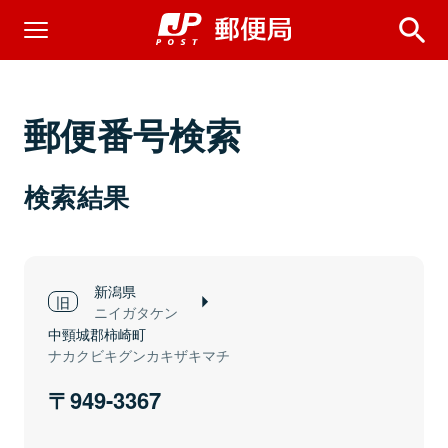
郵便番号検索
検索結果
新潟県
ニイガタケン
中頸城郡柿崎町
ナカクビキグンカキザキマチ
949-3367