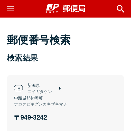
郵便番号検索
検索結果
新潟県
ニイガタケン
中頸城郡柿崎町
ナカクビキグンカキザキマチ
949-3242