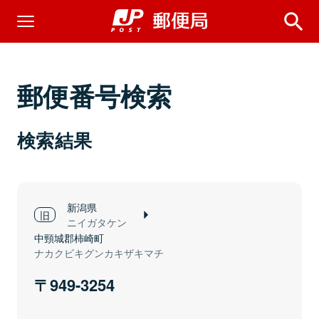
郵便番号検索
検索結果
新潟県
ニイガタケン
中頸城郡柿崎町
ナカクビキグンカキザキマチ
949-3254