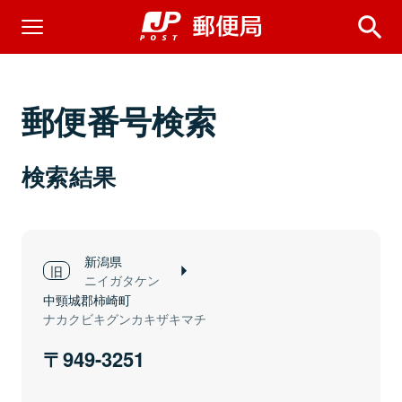
郵便番号検索
検索結果
新潟県
ニイガタケン
中頸城郡柿崎町
ナカクビキグンカキザキマチ
949-3251