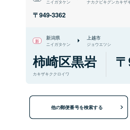
ニイガタケン
ナカクビキグンカキザ
949-3362
新潟県
上越市
ニイガタケン
ジョウエツシ
柿崎区黒岩
カキザキククロイワ
他の郵便番号を検索する