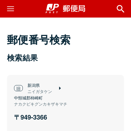
郵便番号検索
検索結果
新潟県
ニイガタケン
中頸城郡柿崎町
ナカクビキグンカキザキマチ
949-3366