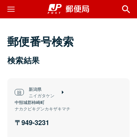
郵便番号検索
検索結果
新潟県
ニイガタケン
中頸城郡柿崎町
ナカクビキグンカキザキマチ
949-3231