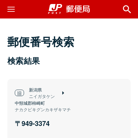
郵便番号検索
検索結果
新潟県
ニイガタケン
中頸城郡柿崎町
ナカクビキグンカキザキマチ
949-3374