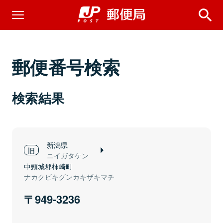
郵便番号検索
検索結果
新潟県
ニイガタケン
中頸城郡柿崎町
ナカクビキグンカキザキマチ
949-3236