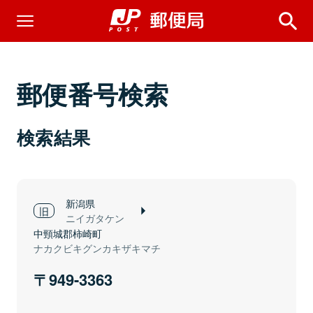
郵便番号検索
検索結果
新潟県
ニイガタケン
中頸城郡柿崎町
ナカクビキグンカキザキマチ
949-3363