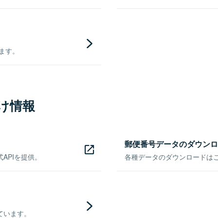
きます。
け情報
郵便番号データのダウンロ
APIを提供。
各種データのダウンロードはこち
ています。