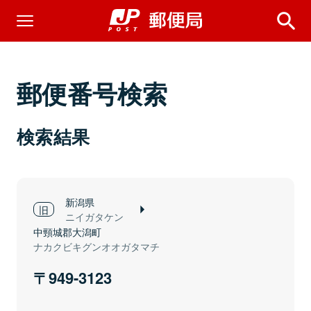
郵便番号検索
検索結果
新潟県
ニイガタケン
中頸城郡大潟町
ナカクビキグンオオガタマチ
949-3123