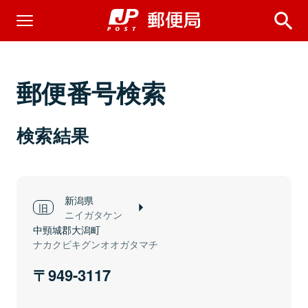
郵便番号検索
検索結果
新潟県
ニイガタケン
中頸城郡大潟町
ナカクビキグンオオガタマチ
949-3117