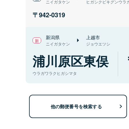
ニイガタケン
ヒガシクビキグンウラ
942-0319
新潟県
上越市
ニイガタケン
ジョウエツシ
浦川原区東俣
ウラガワラクヒガシマタ
他の郵便番号を検索する