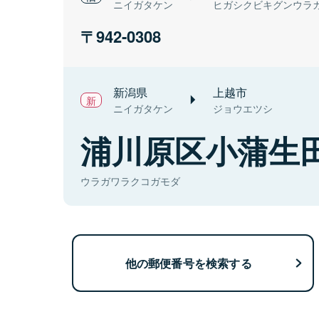
ニイガタケン
ヒガシクビキグンウラ
942-0308
新潟県
上越市
ニイガタケン
ジョウエツシ
浦川原区小蒲生
ウラガワラクコガモダ
他の郵便番号を検索する