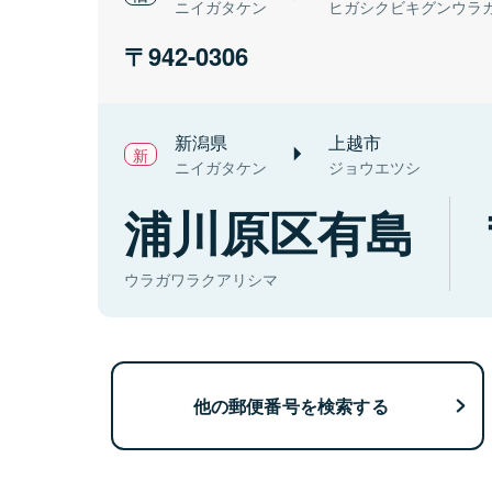
ニイガタケン
ヒガシクビキグンウラ
942-0306
新潟県
上越市
ニイガタケン
ジョウエツシ
浦川原区有島
ウラガワラクアリシマ
他の郵便番号を検索する