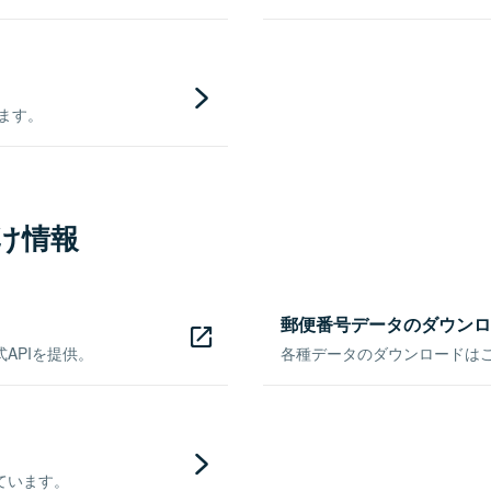
きます。
け情報
郵便番号データのダウンロ
APIを提供。
各種データのダウンロードはこち
ています。