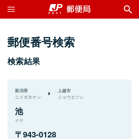
郵便番号検索
検索結果
新潟県
上越市
ニイガタケン
ジョウエツシ
池
イケ
943-0128