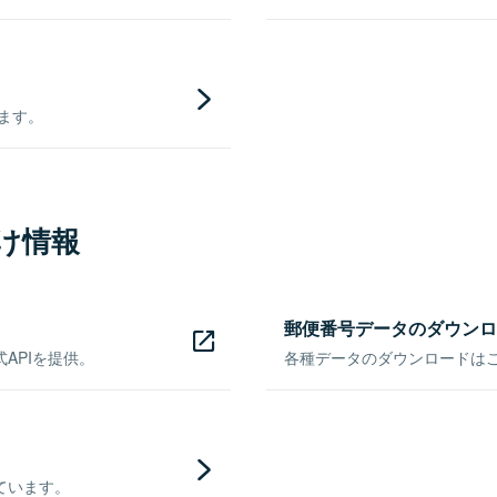
きます。
け情報
郵便番号データのダウンロ
APIを提供。
各種データのダウンロードはこち
ています。