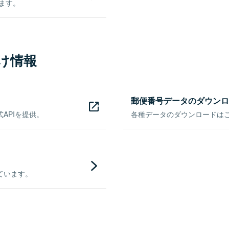
きます。
け情報
郵便番号データのダウンロ
APIを提供。
各種データのダウンロードはこち
ています。