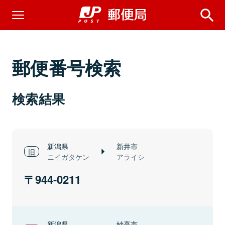
郵便番号検索
検索結果
新潟県
新井市
ニイガタケン
アライシ
944-0211
新潟県
妙高市