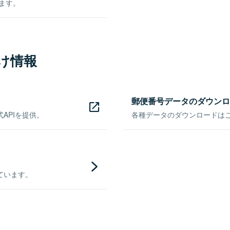
きます。
け情報
郵便番号データのダウンロ
APIを提供。
各種データのダウンロードはこち
ています。