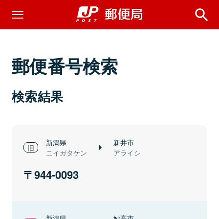
郵便番号検索
検索結果
新潟県
新井市
ニイガタケン
アライシ
944-0093
新潟県
妙高市