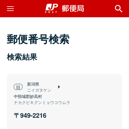
郵便番号検索
検索結果
新潟県
ニイガタケン
中頸城郡妙高村
ナカクビキグンミョウコウムラ
949-2216