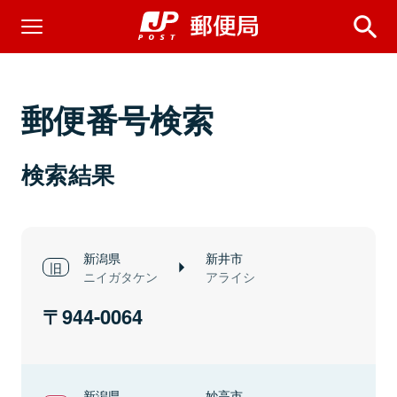
郵便番号検索
検索結果
新潟県
新井市
ニイガタケン
アライシ
944-0064
新潟県
妙高市