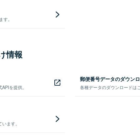
きます。
け情報
郵便番号データのダウンロ
APIを提供。
各種データのダウンロードはこち
ています。