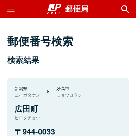
郵便番号検索
検索結果
新潟県
妙高市
ニイガタケン
ミョウコウシ
広田町
ヒロタチョウ
944-0033