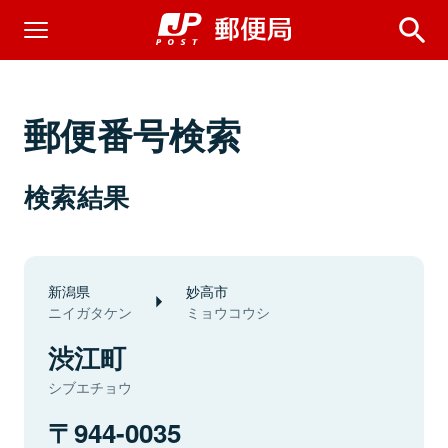
郵便番号検索
検索結果
新潟県
妙高市
ニイガタケン
ミョウコウシ
渋江町
シブエチョウ
944-0035