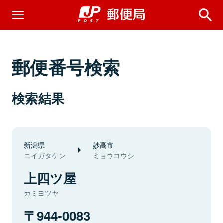
郵便番号検索
検索結果
新潟県
妙高市
ニイガタケン
ミョウコウシ
上四ツ屋
カミヨツヤ
944-0083