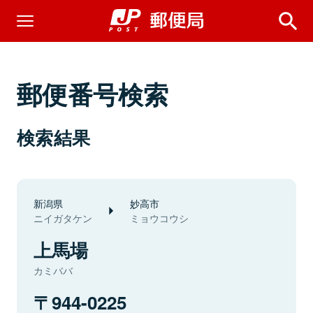
郵便番号検索
検索結果
新潟県
妙高市
ニイガタケン
ミョウコウシ
上馬場
カミババ
944-0225