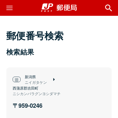
郵便番号検索
検索結果
新潟県
ニイガタケン
西蒲原郡吉田町
ニシカンバラグンヨシダマチ
959-0246