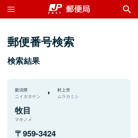
郵便番号検索
検索結果
新潟県
村上市
ニイガタケン
ムラカミシ
牧目
マキノメ
959-3424