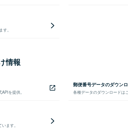
きます。
け情報
郵便番号データのダウンロ
APIを提供。
各種データのダウンロードはこち
ています。