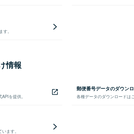
きます。
け情報
郵便番号データのダウンロ
APIを提供。
各種データのダウンロードはこち
ています。